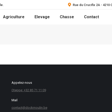
le.
Rue du Crucifix 2A - 4210
Agriculture
Elevage
Chasse
Contact
Appelez-nous
Oteppe: +32 85 71 11 09
Mail
contact@dockmoulin.be