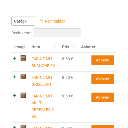
Réinitialiser
Catégorie
Recherche :
Image
Nom
Prix
Acheter
FARINE MH
8.60
€
Acheter
BLANCHE 5K
FARINE MH
8.70
€
Acheter
GRISE 5KG
FARINE MH
9.80
€
Acheter
MULTI
CEREALES 5
KG