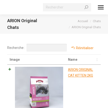
Recherche
:
ARION Original
Vous êtes ici :
Accueil
Chats
Chats
ARION Original Chats
Recherche :
Réinitialiser
Image
Name
ARION ORIGINAL
CAT KITTEN 2KG