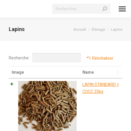
Recherche
:
Lapins
Vous êtes ici :
Accueil
Elevage
Lapins
Recherche :
Réinitialiser
Image
Name
LAPIN STANDARD +
COCC 25kg