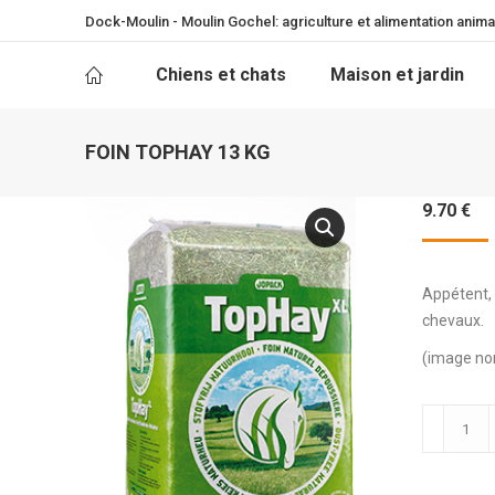
Dock-Moulin - Moulin Gochel: agriculture et alimentation anima
Chiens et chats
Maison et jardin
FOIN TOPHAY 13 KG
9.70
€
Appétent, 
chevaux.
(image non
quantité
de
FOIN