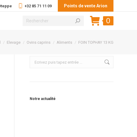
Points de vente Arion
 Oteppe
+32 85 71 11 09
Recherche
0
:
es ici :
l
Elevage
Ovins caprins
Aliments
FOIN TOPHAY 13 KG
Recherche
:
Notre actualité