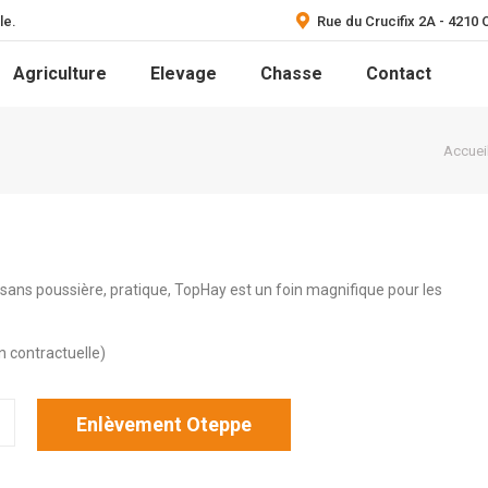
le.
Rue du Crucifix 2A - 4210
Agriculture
Elevage
Chasse
Contact
Vous êt
Accuei
sans poussière, pratique, TopHay est un foin magnifique pour les
 contractuelle)
Enlèvement Oteppe