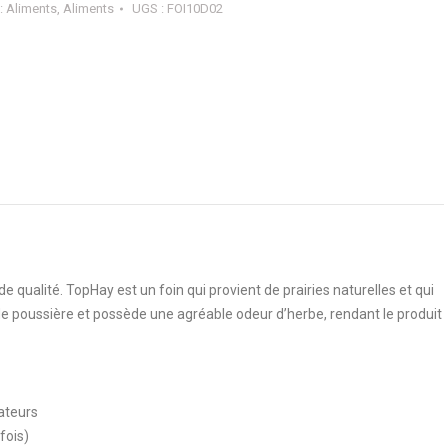
:
Aliments
,
Aliments
UGS :
FOI10D02
e qualité. TopHay est un foin qui provient de prairies naturelles et qui
e poussière et possède une agréable odeur d’herbe, rendant le produit
vateurs
fois)