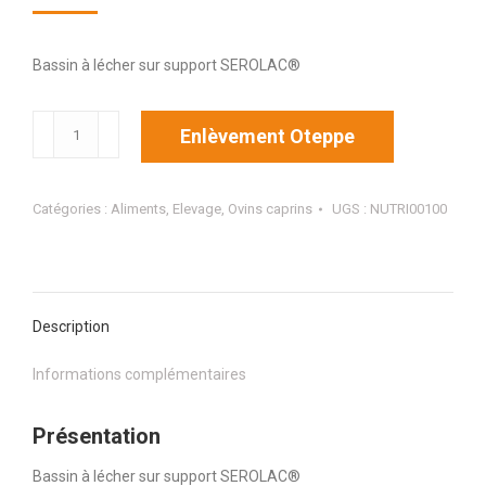
Bassin à lécher sur support SEROLAC®
quantité
Enlèvement Oteppe
de
NUTRIBASSIN
VITAMINE
Catégories :
Aliments
,
Elevage
,
Ovins caprins
UGS :
NUTRI00100
MOUTON
15
KG
Description
Informations complémentaires
Présentation
Bassin à lécher sur support SEROLAC®